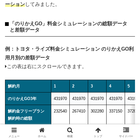
ーション
してみました。
「のりかえGO」料金シミュレーションの総額データ
と差額データ
例：トヨタ・ライズ料金シミュレーション のりかえGO利
用月別の差額データ
この表は右にスクロールできます。
解約月
1
2
3
4
5
のりかえGO3年
431970
431970
431970
431970
43197
解約金フリープラン
232540
267410
302280
337150
37202
解約時の総額
解約時総額の
差額
199430
164560
129690
94820
59950
メニュー
ホーム
検索
トップ
サイドバー