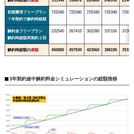
解約時総額の
差額
353540
318670
283800
248930
21406
初期費用フリープラン
725340
725340
725340
725340
72534
７年契約で解約時総額
解約金フリープラン
232540
267410
302280
337150
37202
解約時総額再契約２回
解約時総額の
差額
492800
457930
423060
388190
35332
3年契約途中解約料金シミュレーションの総額推移