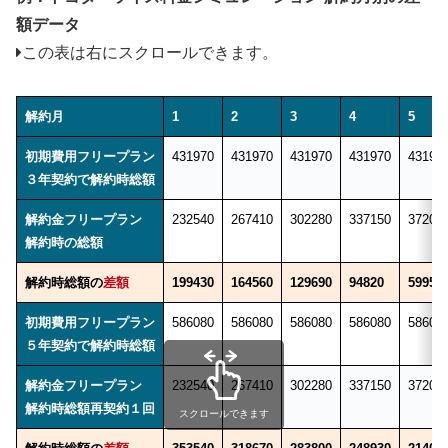
額データ
この表は右にスクロールできます。
解約月
1
2
3
4
5
初期費用フリープラン
431970
431970
431970
431970
43197
３年契約で解約時総額
解約金フリープラン
232540
267410
302280
337150
37202
解約時の総額
解約時総額の
差額
199430
164560
129690
94820
59950
初期費用フリープラン
586080
586080
586080
586080
58608
５年契約で解約時総額
解約金フリープラン
232540
267410
302280
337150
37202
解約時総額再契約１回
スクロールできます