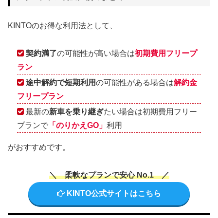
KINTOのお得な利用法として、
契約満了
の可能性が高い場合は
初期費用フリープ
ラン
途中解約で短期利用
の可能性がある場合は
解約金
フリープラン
最新の
新車を乗り継ぎ
たい場合は初期費用フリー
プランで
「のりかえGO」
利用
がおすすめです。
＼ 柔軟なプランで安心 No.1 ／
KINTO公式サイトはこちら