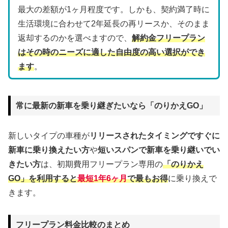
最大の差額が1ヶ月程度です。しかも、契約満了時に
生活環境に合わせて2年延長の再リースか、そのまま
返却するのかを選べますので、
解約金フリープラン
はその時のニーズに適した自由度の高い選択ができ
ます
。
常に最新の新車を乗り継ぎたいなら「のりかえGO」
新しいタイプの車種が
リリースされたタイミングですぐに
新車に乗り換えたい方
や
短いスパンで新車を乗り継いでい
きたい方
は、初期費用フリープラン専用の
「のりかえ
GO」を利用すると
最短1年6ヶ月
で最もお得
に乗り換えで
きます。
フリープラン料金比較のまとめ