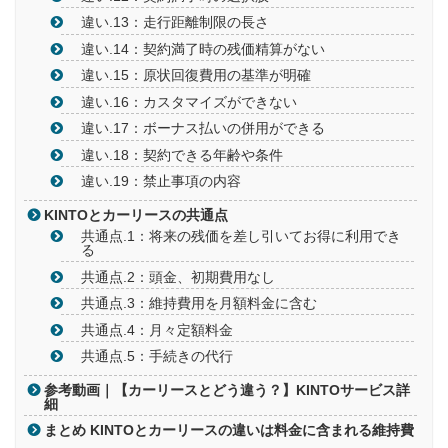
違い.13：走行距離制限の長さ
違い.14：契約満了時の残価精算がない
違い.15：原状回復費用の基準が明確
違い.16：カスタマイズができない
違い.17：ボーナス払いの併用ができる
違い.18：契約できる年齢や条件
違い.19：禁止事項の内容
KINTOとカーリースの共通点
共通点.1：将来の残価を差し引いてお得に利用でき
る
共通点.2：頭金、初期費用なし
共通点.3：維持費用を月額料金に含む
共通点.4：月々定額料金
共通点.5：手続きの代行
参考動画｜【カーリースとどう違う？】KINTOサービス詳
細
まとめ KINTOとカーリースの違いは料金に含まれる維持費