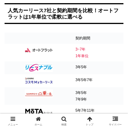
人気カーリース7社と契約期間を比較！オートフ
ラットは1年単位で柔軟に選べる
契約期間
3~7年
1年単位
3年5年
3年5年7年
3年5年
7年9年
5年7年11年
7年9年11年
メニュー
ホーム
検索
トップ
サイドバー