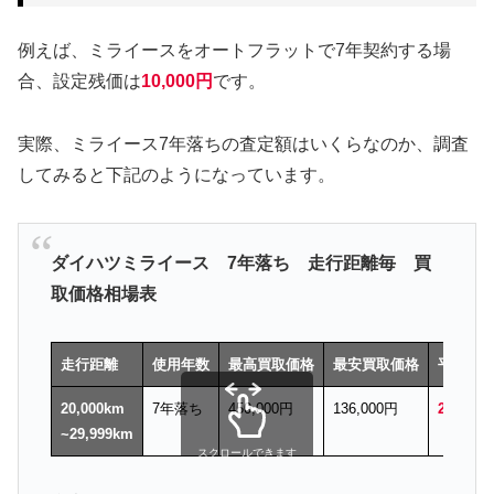
例えば、ミライースをオートフラットで7年契約する場
合、設定残価は
10,000円
です。
実際、ミライース7年落ちの査定額はいくらなのか、調査
してみると下記のようになっています。
ダイハツミライース 7年落ち 走行距離毎 買
取価格相場表
走行距離
使用年数
最高買取価格
最安買取価格
平均買
20,000km
7年落ち
450,000円
136,000円
285,048
~29,999km
スクロールできます