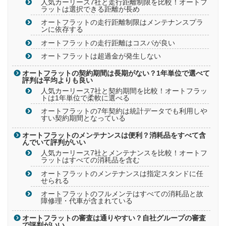
人気カーリース7社と走行距離制限を比較！オートフ
ラットは選択できる距離が長め
オートフラットの走行距離制限はメンテナンスプラ
ンに依存する
オートフラットの走行距離はコスパが良い
オートフラットは超過金が発生しない
オートフラットの契約期間は長期がない？1年単位で選べて
評判は平均よりも良い
人気カーリース7社と契約期間を比較！オートフラッ
トは1年単位で柔軟に選べる
オートフラットの7年契約は統計データでも利用しや
すい契約期間となっている
オートフラットのメンテナンスは便利？消耗品をすべて含
んでいて評判がいい
人気カーリース7社とメンテナンスを比較！オートフ
ラットはすべての消耗品を含む
オートフラットのメンテナンスは指定スタンドに任
せられる
オートフラットのフルメンテはすべての消耗品と故
障修理・代車が含まれている
オートフラットの審査は通りやすい？自社グループの審査
で評判がいい